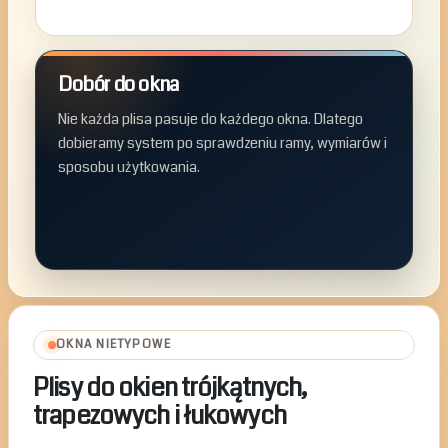
Dobór do okna
Nie każda plisa pasuje do każdego okna. Dlatego
dobieramy system po sprawdzeniu ramy, wymiarów i
sposobu użytkowania.
OKNA NIETYPOWE
Plisy do okien trójkątnych,
trapezowych i łukowych