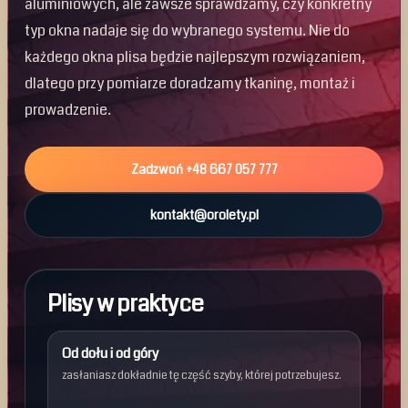
aluminiowych, ale zawsze sprawdzamy, czy konkretny
typ okna nadaje się do wybranego systemu. Nie do
każdego okna plisa będzie najlepszym rozwiązaniem,
dlatego przy pomiarze doradzamy tkaninę, montaż i
prowadzenie.
Zadzwoń +48 667 057 777
kontakt@orolety.pl
Plisy w praktyce
Od dołu i od góry
zasłaniasz dokładnie tę część szyby, której potrzebujesz.