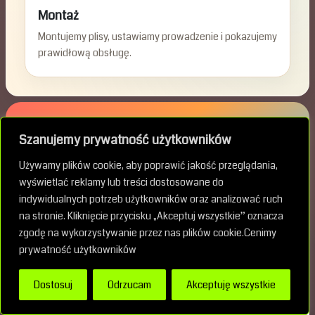
Montaż
Montujemy plisy, ustawiamy prowadzenie i pokazujemy
prawidłową obsługę.
Warszawa Praga Południe :: Warszawa Gocław ::
Szanujemy prywatność użytkowników
Warszawa Grochów :: Warszawa Saska Kępa ::
Warszawa Kamionek :: Warszawa Olszynka
Używamy plików cookie, aby poprawić jakość przeglądania,
Grochowska :: Warszawa Gocławek ::
wyświetlać reklamy lub treści dostosowane do
indywidualnych potrzeb użytkowników oraz analizować ruch
na stronie. Kliknięcie przycisku „Akceptuj wszystkie” oznacza
zgodę na wykorzystywanie przez nas plików cookie.Cenimy
FAQ
prywatność użytkowników
Dostosuj
Odrzucam
Akceptuję wszystkie
Najczęstsze pytania o plisy