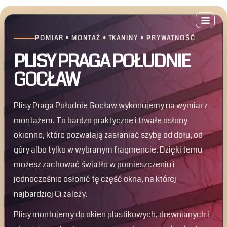
Przejdź
do
treści
POMIAR • MONTAŻ • TKANINY • PRYWATNOŚĆ
PLISY PRAGA POŁUDNIE
GOCŁAW
Plisy Praga Południe Gocław wykonujemy na wymiar z
montażem. To bardzo praktyczne i trwałe osłony
okienne, które pozwalają zasłaniać szybę od dołu, od
góry albo tylko w wybranym fragmencie. Dzięki temu
możesz zachować światło w pomieszczeniu i
jednocześnie osłonić tę część okna, na której
najbardziej Ci zależy.
Plisy montujemy do okien plastikowych, drewnianych i