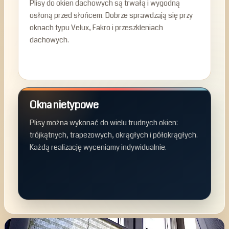
Plisy do okien dachowych są trwałą i wygodną
osłoną przed słońcem. Dobrze sprawdzają się przy
oknach typu Velux, Fakro i przeszkleniach
dachowych.
Okna nietypowe
Plisy można wykonać do wielu trudnych okien:
trójkątnych, trapezowych, okrągłych i półokrągłych.
Każdą realizację wyceniamy indywidualnie.