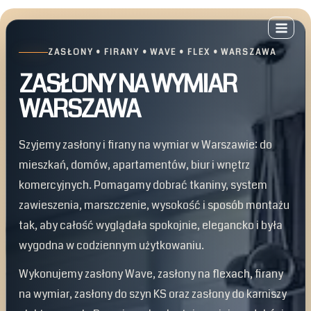
Przejdź
do
treści
ZASŁONY • FIRANY • WAVE • FLEX • WARSZAWA
ZASŁONY NA WYMIAR
WARSZAWA
Szyjemy zasłony i firany na wymiar w Warszawie: do
mieszkań, domów, apartamentów, biur i wnętrz
komercyjnych. Pomagamy dobrać tkaniny, system
zawieszenia, marszczenie, wysokość i sposób montażu
tak, aby całość wyglądała spokojnie, elegancko i była
wygodna w codziennym użytkowaniu.
Wykonujemy zasłony Wave, zasłony na flexach, firany
na wymiar, zasłony do szyn KS oraz zasłony do karniszy