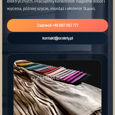
elektrycznych. Pracujemy konkretnie: najpierw dobór i
wycena, później szycie, montaż i ułożenie tkanin.
Zadzwoń +48 667 057 777
kontakt@orolety.pl