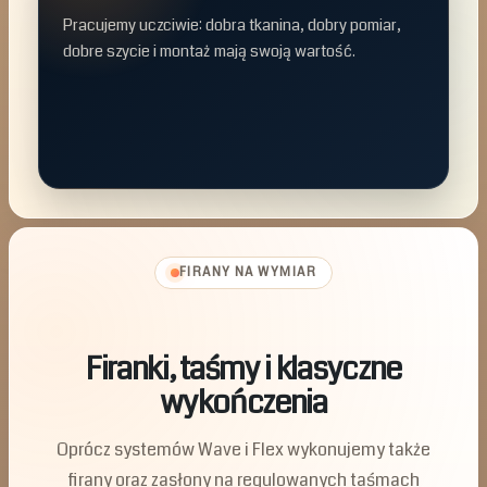
Pracujemy uczciwie: dobra tkanina, dobry pomiar,
dobre szycie i montaż mają swoją wartość.
FIRANY NA WYMIAR
Firanki, taśmy i klasyczne
wykończenia
Oprócz systemów Wave i Flex wykonujemy także
firany oraz zasłony na regulowanych taśmach