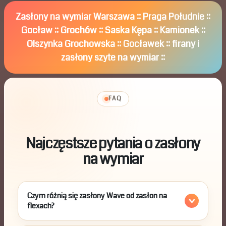
Zasłony na wymiar Warszawa :: Praga Południe ::
Gocław :: Grochów :: Saska Kępa :: Kamionek ::
Olszynka Grochowska :: Gocławek :: firany i
zasłony szyte na wymiar ::
FAQ
Najczęstsze pytania o zasłony
na wymiar
Czym różnią się zasłony Wave od zasłon na
flexach?