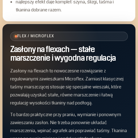
najlepszy efekt daje komplet: szyna, ślizgi, taśma i
tkanina dobrane razem.
FLEX / MICROFLEX
Zasłony na flexach — stałe
marszczenie i wygodna regulacja
Zasłony na flexach to nowoczesne rozwiązanie z
regulowanymi zawieszkami Microflex. Zamiast klasycznej
taśmy marszczącej stosuje się specjalne wieszaki, które
pozwalają uzyskać stałe, równe marszczenie i łatwą
regulację wysokości tkaniny nad podłogą.
To bardzo praktyczne przy praniu, wymianie i ponownym
zawieszaniu zasłon. Nie trzeba ponownie układać
marszczenia, wpinać agrafek ani poprawiać taśmy. Tkanina